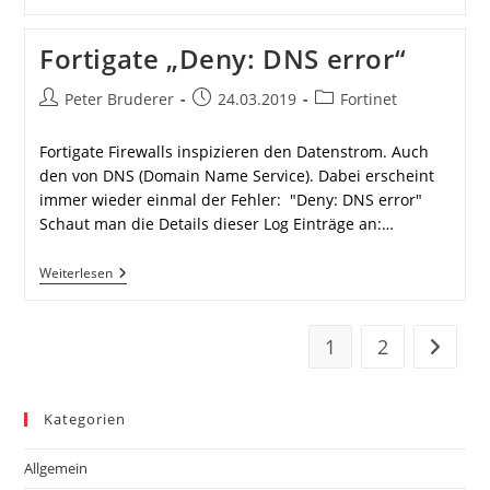
Querier
Mit
Managed
Fortigate „Deny: DNS error“
FortiSwitch
Beitrags-
Beitrag
Beitrags-
Peter Bruderer
24.03.2019
Fortinet
Autor:
veröffentlicht:
Kategorie:
Fortigate Firewalls inspizieren den Datenstrom. Auch
den von DNS (Domain Name Service). Dabei erscheint
immer wieder einmal der Fehler: "Deny: DNS error"
Schaut man die Details dieser Log Einträge an:…
Fortigate
Weiterlesen
„Deny:
DNS
Error“
1
2
Zur näc
Kategorien
Allgemein