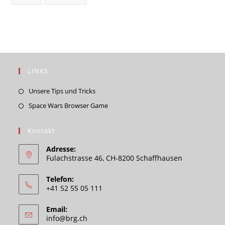
LINKS
Opens
Unsere Tips und Tricks
in
Opens
Space Wars Browser Game
a
in
new
a
Kontakt
tab
new
Adresse:
tab
Fulachstrasse 46, CH-8200 Schaffhausen
Telefon:
+41 52 55 05 111
Email:
Opens
info@brg.ch