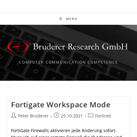
Zum
Inhalt
springen
MENÜ
COMPUTER COMMUNICATION COMPETENCE
Fortigate Workspace Mode
Beitrags-
Beitrag
Beitrags-
Peter Bruderer
25.10.2021
Fortinet
Autor:
veröffentlicht:
Kategorie:
FortiGate Firewalls aktivieren jede Änderung sofort.