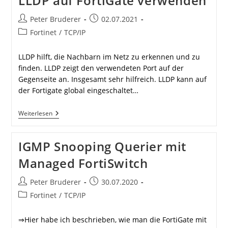
LLDP auf FortiGate verwenden
Beitrags-
Beitrag
Peter Bruderer
02.07.2021
Autor:
veröffentlicht:
Beitrags-
Fortinet
/
TCP/IP
Kategorie:
LLDP hilft, die Nachbarn im Netz zu erkennen und zu
finden. LLDP zeigt den verwendeten Port auf der
Gegenseite an. Insgesamt sehr hilfreich. LLDP kann auf
der Fortigate global eingeschaltet…
LLDP
Weiterlesen
Auf
FortiGate
Verwenden
IGMP Snooping Querier mit
Managed FortiSwitch
Beitrags-
Beitrag
Peter Bruderer
30.07.2020
Autor:
veröffentlicht:
Beitrags-
Fortinet
/
TCP/IP
Kategorie:
⇒Hier habe ich beschrieben, wie man die FortiGate mit