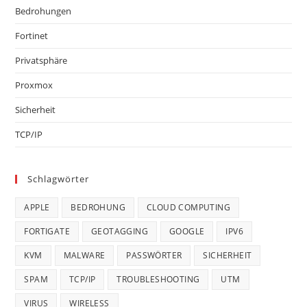
Bedrohungen
Fortinet
Privatsphäre
Proxmox
Sicherheit
TCP/IP
Schlagwörter
APPLE
BEDROHUNG
CLOUD COMPUTING
FORTIGATE
GEOTAGGING
GOOGLE
IPV6
KVM
MALWARE
PASSWÖRTER
SICHERHEIT
SPAM
TCP/IP
TROUBLESHOOTING
UTM
VIRUS
WIRELESS