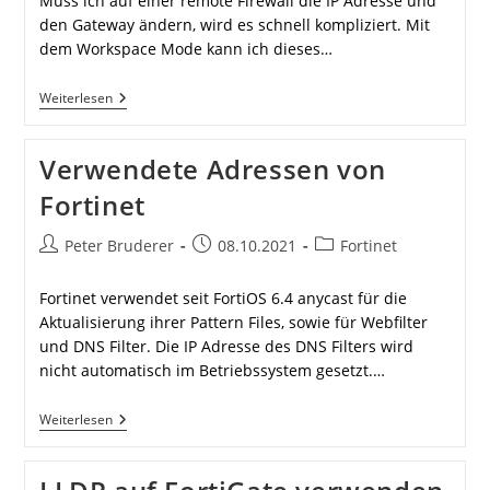
Muss ich auf einer remote Firewall die IP Adresse und
den Gateway ändern, wird es schnell kompliziert. Mit
dem Workspace Mode kann ich dieses…
Fortigate
Weiterlesen
Workspace
Mode
Verwendete Adressen von
Fortinet
Beitrags-
Beitrag
Beitrags-
Peter Bruderer
08.10.2021
Fortinet
Autor:
veröffentlicht:
Kategorie:
Fortinet verwendet seit FortiOS 6.4 anycast für die
Aktualisierung ihrer Pattern Files, sowie für Webfilter
und DNS Filter. Die IP Adresse des DNS Filters wird
nicht automatisch im Betriebssystem gesetzt.…
Verwendete
Weiterlesen
Adressen
Von
Fortinet