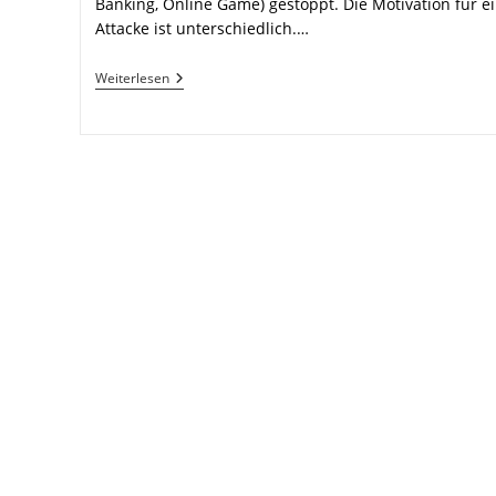
Banking, Online Game) gestoppt. Die Motivation für e
Attacke ist unterschiedlich.…
Distributed
Weiterlesen
Denial
Of
Service