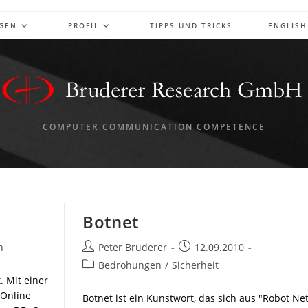
NGEN
PROFIL
TIPPS UND TRICKS
ENGLISH
COMPUTER COMMUNICATION COMPETENCE
Botnet
Beitrags-
Beitrag
n
Peter Bruderer
12.09.2010
Autor:
veröffentlicht:
Beitrags-
Bedrohungen
/
Sicherheit
Kategorie:
. Mit einer
 Online
Botnet ist ein Kunstwort, das sich aus "Robot Ne