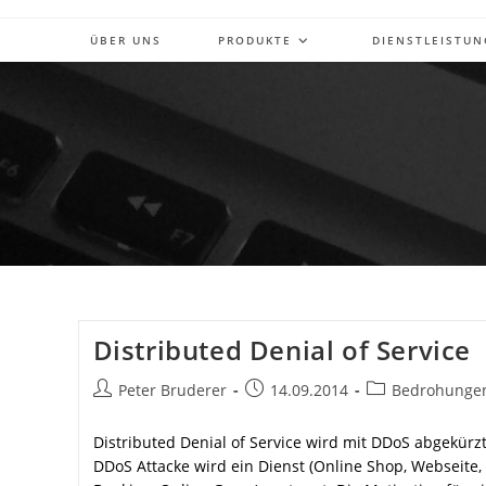
Zum
Inhalt
ÜBER UNS
PRODUKTE
DIENSTLEISTU
springen
Distributed Denial of Service
Beitrags-
Beitrag
Beitrags-
Peter Bruderer
14.09.2014
Bedrohunge
Autor:
veröffentlicht:
Kategorie:
Distributed Denial of Service wird mit DDoS abgekürzt
DDoS Attacke wird ein Dienst (Online Shop, Webseite,