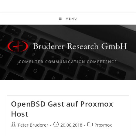
Zum
Inhalt
springen
MENÜ
COMPUTER COMMUNICATION COMPETENCE
OpenBSD Gast auf Proxmox
Host
Beitrags-
Beitrag
Beitrags-
Peter Bruderer
20.06.2018
Proxmox
Autor:
veröffentlicht:
Kategorie: